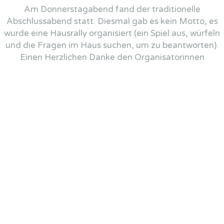
Am Donnerstagabend fand der traditionelle
Abschlussabend statt. Diesmal gab es kein Motto, es
wurde eine Hausrally organisiert (ein Spiel aus, würfeln
und die Fragen im Haus suchen, um zu beantworten).
Einen Herzlichen Danke den Organisatorinnen
(Tanisha,Rebecca). Müde und glücklich gingen alle ins
Bett und im ganzen Haus war es schon bald ganz
still......... (Ausser das schnarchen von
denLeiter./Innen....)
Wir genossen eine tolle Woche aus Kälte, Neuschnee
und Sonnenschein.
Kulinarisch wurden wir dieses Jahr wieder von Therese
Frei und Felix Adelmeyer verwöhnt.
Alle freuten sich jeweils nach einem tollen Tag im
Schnee auf das hervorragende Nachtessen und
natürlich auf das Dessert, nach den Fotos of the day
der krönende Abschluss war.