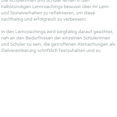
Die Schülerinnen und Schüler lernen in den
halbstündigen Lerncoachings bewusst über ihr Lern-
und Sozialverhalten zu reflektieren, um diese
nachhaltig und erfolgreich zu verbessern.
In den Lerncoachings wird sorgfältig darauf geachtet,
nah an den Bedürfnissen der einzelnen Schülerinnen
und Schüler zu sein, die getroffenen Abmachungen als
Zielvereinbarung schriftlich festzuhalten und zu
überprüfen.
Die Lerncoachs organisieren die Standortgespräche
mit den Eltern und Erziehungsberechtigten und sind
für diese Ansprechperson.