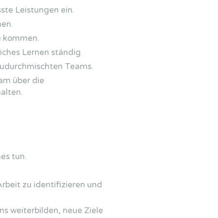
sste Leistungen ein.
hen.
zu kommen.
iches Lernen ständig.
veaudurchmischten Teams.
eam über die
alten.
es tun.
rbeit zu identifizieren und
s weiterbilden, neue Ziele